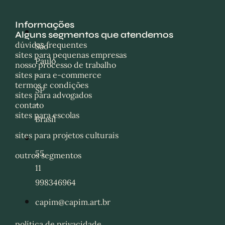
Informações
Alguns segmentos que atendemos
dúvidas frequentes
São
sites para pequenas empresas
Paulo
nosso processo de trabalho
sites para e-commerce
-
termos e condições
SP
sites para advogados
-
contato
sites para escolas
Brasil
sites para projetos culturais
55
outros segmentos
11
998346964
capim@capim.art.br
política de privacidade