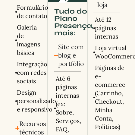
loja
Formulário
Tudo do
de contato
Plano
Até 12
Presença,
Galeria
páginas
mais:
de
internas
imagens
Site com
Loja virtual
básica
blog e
WooCommer
portfólio
Integração
Páginas de
com redes
e-
Até 6
sociais
commerce
páginas
Design
(Carrinho,
internas
personalizado
Checkout,
(ex:
e responsivo
Minha
Sobre,
Conta,
Serviços,
Recursos
Políticas)
FAQ,
técnicos