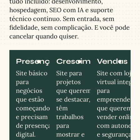
tudo incluído: desenvolvimento,
hospedagem, SEO com IA e suporte
técnico contínuo. Sem entrada, sem
fidelidade, sem complicação. E você pode
cancelar quando quiser.
Presença
Crescimento
Vendas
Site básico
Site para
Site com loja
para
projetos
virtual integra
negócios
que querem
para
que estão
se destacar,
empreendedor
começando
têm
que querem
e precisam
trabalhos
vender online
de presença
para
com autonomi
digital.
mostrar e
e segurança.