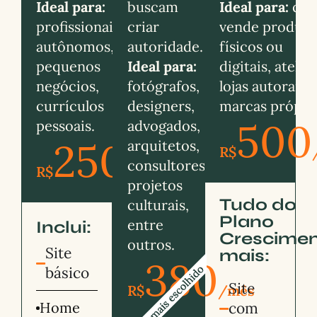
Ideal para:
buscam
Ideal para:
qu
profissionais
criar
vende produto
autônomos,
autoridade.
físicos ou
pequenos
Ideal para:
digitais, ateliês
negócios,
fotógrafos,
lojas autorais,
currículos
designers,
marcas própria
500
pessoais.
advogados,
250
arquitetos,
R$
consultores,
R$
/mês
projetos
Tudo do
culturais,
Plano
entre
Inclui:
Crescimen
outros.
Site
mais:
380
básico
Site
R$
/mês
Home
com