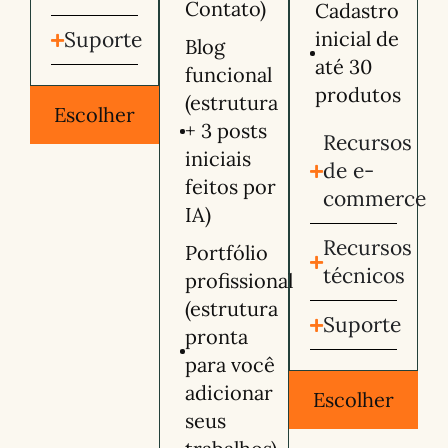
Contato)
Cadastro
Suporte
inicial de
Blog
até 30
funcional
produtos
(estrutura
Escolher
+ 3 posts
Recursos
iniciais
de e-
feitos por
commerce
IA)
Recursos
Portfólio
técnicos
profissional
(estrutura
Suporte
pronta
para você
adicionar
Escolher
seus