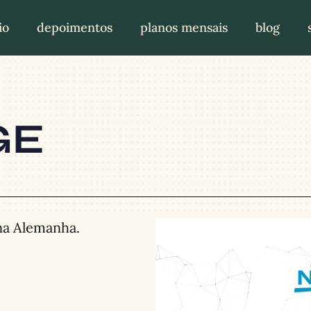
io
depoimentos
planos mensais
blog
GE
na Alemanha.