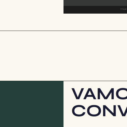
VAM
CONV