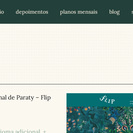
io
depoimentos
planos mensais
blog
nal de Paraty – Flip
dioma adicional
+