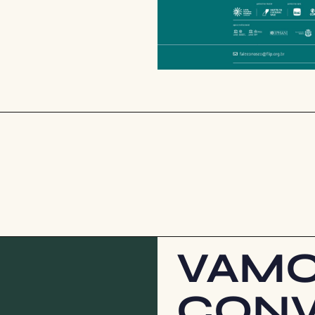
VAM
CONV