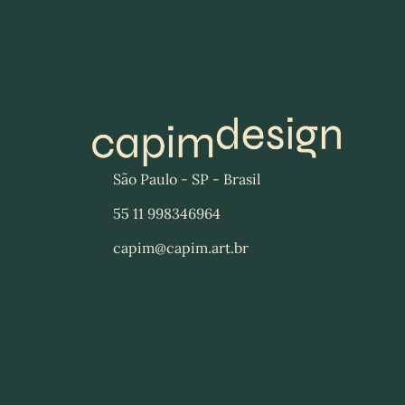
São Paulo - SP - Brasil
55 11 998346964
capim@capim.art.br