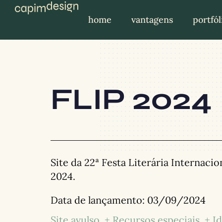
home
vantagens
portfól
FLIP 2024
Site da 22ª Festa Literária Internacio
2024.
Data de lançamento:
03/09/2024
Site avulso
+ Recursos especiais
+ I