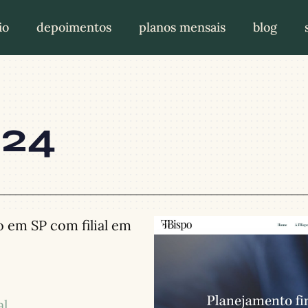
io
depoimentos
planos mensais
blog
024
o em SP com filial em
al