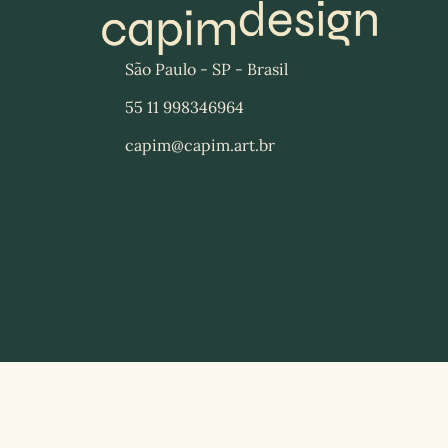
São Paulo - SP - Brasil
55 11 998346964
capim@capim.art.br