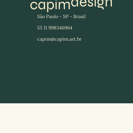
São Paulo - SP - Brasil
55 11 998346964
capim@capim.art.br