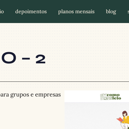
io
depoimentos
planos mensais
blog
O – 2
para grupos e empresas