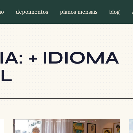
io
depoimentos
planos mensais
blog
A: + IDIOMA
L