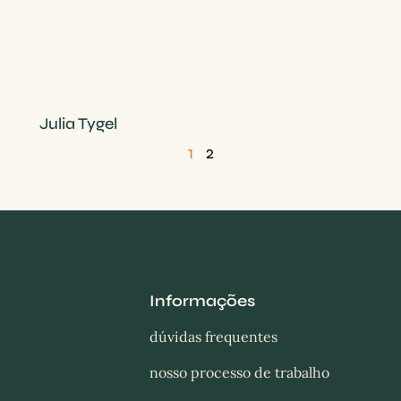
Julia Tygel
1
2
Informações
dúvidas frequentes
nosso processo de trabalho