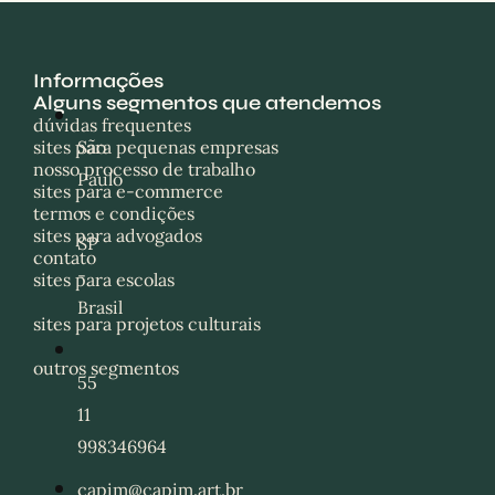
Informações
Alguns segmentos que atendemos
dúvidas frequentes
sites para pequenas empresas
São
nosso processo de trabalho
Paulo
sites para e-commerce
-
termos e condições
sites para advogados
SP
contato
-
sites para escolas
Brasil
sites para projetos culturais
outros segmentos
55
11
998346964
capim@capim.art.br