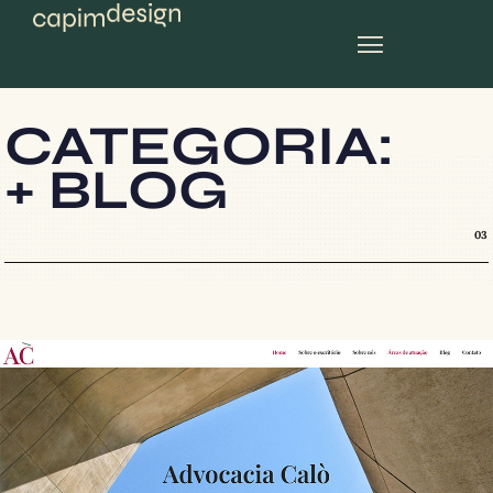
planos mensais
CATEGORIA:
+ BLOG
03